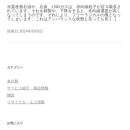
水質改善石油や、石炭、LNGガスは、赤向線粒子が百％吸収さ
れています。それを精製や、下降をすると、赤向線濃度が高く
なってしまうのです。それにより、フリーラジカルの塊となっ
てしまいます。これはアンバランスな状態と言っても良 […]
投稿日:
2014年9月6日
カテゴリー
未分類
サービス紹介・商品情報
雑談
リサイクル・エコ活動
お気に入り